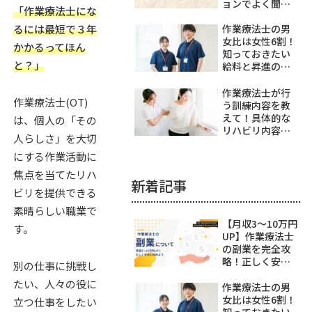
ョンでよく聞く
「作業療法士にな
OTとは
るには最短で３年
作業療法士の男
女比は女性6割！
かかるってほん
知っておきたい
と？」
給料と昇進の課
題
作業療法士が行
作業療法士(OT)
う訓練内容を教
えて！具体的な
は、個人の「その
リハビリ内容を
人らしさ」を大切
徹底解説
にする作業活動に
焦点を当てたリハ
新着記事
ビリを提供できる
素晴らしい職業で
【月収3～10万円
す。
UP】作業療法士
の副業を完全攻
略！正しく安全
別の仕事に挑戦し
に始めよう
たい、人々の役に
作業療法士の男
女比は女性6割！
立つ仕事をしたい