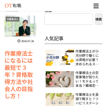
☰
ホーム
作
検索
業療法士
検索
作業療法士
人気記事
2024.07.26
作業療法士が小
作業療法士
児分野で働くに
になるには
は資格が必要？
求められるスキ
最短で３
ルを解説
年？資格取
作業療法士の恋
愛事情が知りた
得方法や社
い！モテるって
本当？職場恋愛
会人の目指
はある？
し方！
作業療法士を英
語で略すと？リ
ハビリステーシ